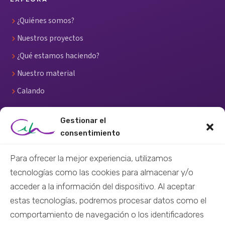
¿Quiénes somos?
Nuestros proyectos
¿Qué estamos haciendo?
Nuestro material
Calando
RECURSOS
Gestionar el
consentimiento
Centro de recursos
Para ofrecer la mejor experiencia, utilizamos
Material didáctico
tecnologías como las cookies para almacenar y/o
Material audiovisual
acceder a la información del dispositivo. Al aceptar
Formación virtual
estas tecnologías, podremos procesar datos como el
Nuestras redes
comportamiento de navegación o los identificadores