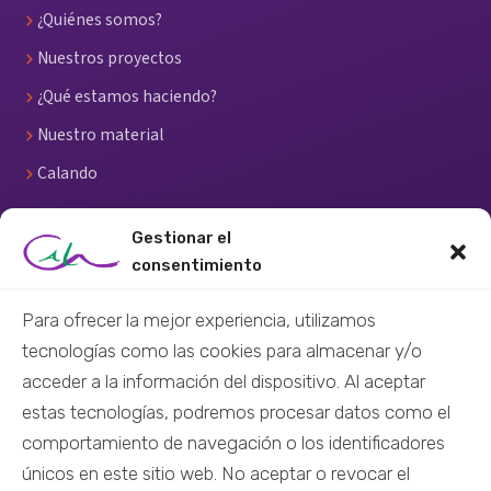
¿Quiénes somos?
Nuestros proyectos
¿Qué estamos haciendo?
Nuestro material
Calando
RECURSOS
Gestionar el
consentimiento
Centro de recursos
Para ofrecer la mejor experiencia, utilizamos
Material didáctico
tecnologías como las cookies para almacenar y/o
Material audiovisual
acceder a la información del dispositivo. Al aceptar
Formación virtual
estas tecnologías, podremos procesar datos como el
Nuestras redes
comportamiento de navegación o los identificadores
únicos en este sitio web. No aceptar o revocar el