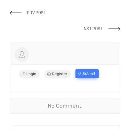
PRV POST
NXT POST
Submit
Login
Register
No Comment.