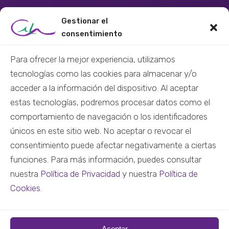
RECURSOS
Gestionar el
consentimiento
Centro de recursos
Material didáctico
Para ofrecer la mejor experiencia, utilizamos
tecnologías como las cookies para almacenar y/o
Material audiovisual
acceder a la información del dispositivo. Al aceptar
Formación virtual
estas tecnologías, podremos procesar datos como el
Nuestras redes
comportamiento de navegación o los identificadores
únicos en este sitio web. No aceptar o revocar el
CONTACTO
consentimiento puede afectar negativamente a ciertas
funciones. Para más información, puedes consultar
+34 684 45 12 27
nuestra
Política de Privacidad
y nuestra
Política de
info@colectivocala.org
Cookies
.
Escríbenos
Aceptar