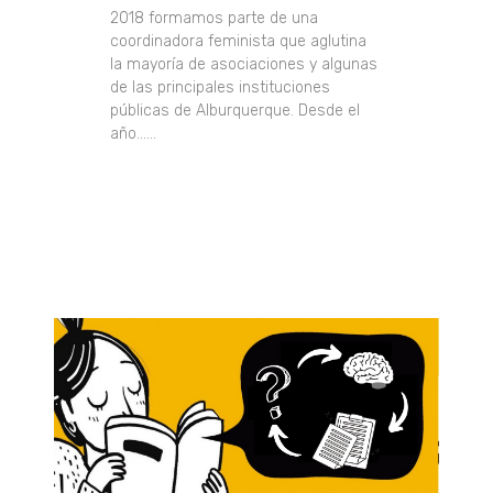
2018 formamos parte de una
coordinadora feminista que aglutina
la mayoría de asociaciones y algunas
de las principales instituciones
públicas de Alburquerque. Desde el
año......