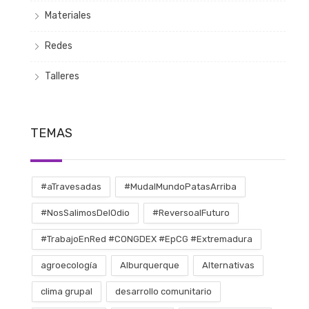
Materiales
Redes
Talleres
TEMAS
#aTravesadas
#MudalMundoPatasArriba
#NosSalimosDelOdio
#ReversoalFuturo
#TrabajoEnRed #CONGDEX #EpCG #Extremadura
agroecología
Alburquerque
Alternativas
clima grupal
desarrollo comunitario