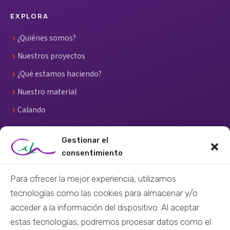
EXPLORA
¿Quiénes somos?
Nuestros proyectos
¿Qué estamos haciendo?
Nuestro material
Calando
RECURSOS
Gestionar el
consentimiento
Centro de recursos
Para ofrecer la mejor experiencia, utilizamos
Material didáctico
tecnologías como las cookies para almacenar y/o
Material audiovisual
acceder a la información del dispositivo. Al aceptar
Formación virtual
estas tecnologías, podremos procesar datos como el