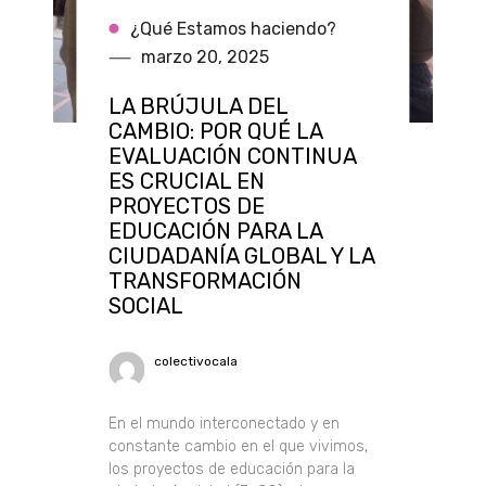
¿Qué Estamos haciendo?
marzo 20, 2025
LA BRÚJULA DEL
CAMBIO: POR QUÉ LA
EVALUACIÓN CONTINUA
ES CRUCIAL EN
PROYECTOS DE
EDUCACIÓN PARA LA
CIUDADANÍA GLOBAL Y LA
TRANSFORMACIÓN
SOCIAL
colectivocala
En el mundo interconectado y en
constante cambio en el que vivimos,
los proyectos de educación para la