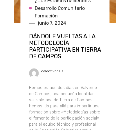
¿Qué Estamos haciendo?
,
Desarrollo Comunitario
,
Formación
junio 7, 2024
DÁNDOLE VUELTAS A LA
METODOLOGÍA
PARTICIPATIVA EN TIERRA
DE CAMPOS
colectivocala
Hemos estado dos días en Valverde
de Campos, una pequeña localidad
vallisoletana de Tierra de Campos.
Hemos ido para allá para impartir una
formación sobre «Metodologías sobre
el fomento de la participación social»
para el equipo técnico y profesional