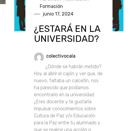
Formación
junio 17, 2024
¿ESTARÁ EN LA
UNIVERSIDAD?
colectivocala
¿Dónde se habrán metido?
Hoy al abrir el cajón y ver que, de
nuevo, faltaba un calcetín, nos
ha parecido que podíamos
encontrarlo en la universidad.
¿Eres docente y te gustaría
impulsar conocimientos sobre
Cultura de Paz y/o Educación
para la Paz entre tu alumnado y
que se realice una acción o