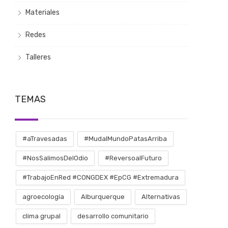
Materiales
Redes
Talleres
TEMAS
#aTravesadas
#MudalMundoPatasArriba
#NosSalimosDelOdio
#ReversoalFuturo
#TrabajoEnRed #CONGDEX #EpCG #Extremadura
agroecología
Alburquerque
Alternativas
clima grupal
desarrollo comunitario