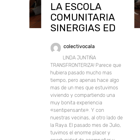
LA ESCOLA
COMUNITARIA
SINERGIAS ED
colectivocala
LINDA JUNTIÑA
TRANSFRONTERIZA! Parece que
hubiera pasado mucho mas
tiempo, pero apenas hace algo
mas de un mes que estuvimos
viviendo y compartiendo una
muy bonita experiencia
«sentipensante». Y con
nuestras vecinas, al otro lado de
la Raya. El pasado mes de Julio,
tuvimos el enorme placer y