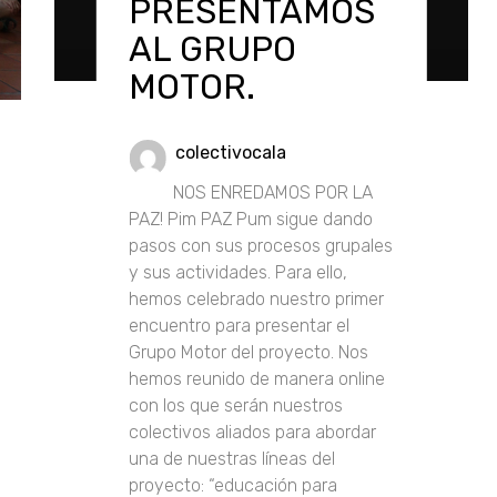
PRESENTAMOS
AL GRUPO
MOTOR.
colectivocala
NOS ENREDAMOS POR LA
PAZ! Pim PAZ Pum sigue dando
pasos con sus procesos grupales
y sus actividades. Para ello,
hemos celebrado nuestro primer
encuentro para presentar el
Grupo Motor del proyecto. Nos
hemos reunido de manera online
con los que serán nuestros
colectivos aliados para abordar
una de nuestras líneas del
proyecto: “educación para