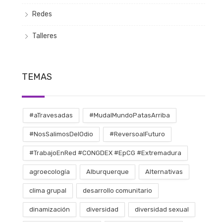
Redes
Talleres
TEMAS
#aTravesadas
#MudalMundoPatasArriba
#NosSalimosDelOdio
#ReversoalFuturo
#TrabajoEnRed #CONGDEX #EpCG #Extremadura
agroecología
Alburquerque
Alternativas
clima grupal
desarrollo comunitario
dinamización
diversidad
diversidad sexual