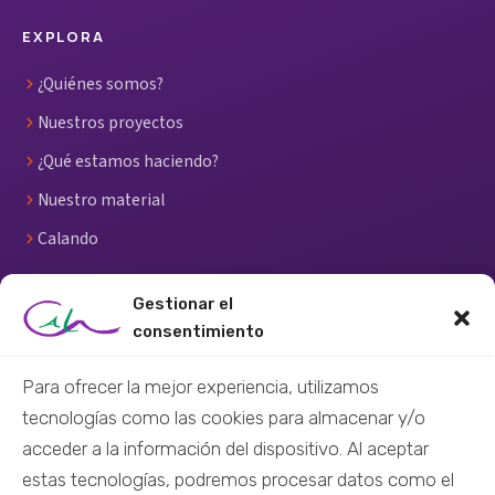
EXPLORA
¿Quiénes somos?
Nuestros proyectos
¿Qué estamos haciendo?
Nuestro material
Calando
RECURSOS
Gestionar el
consentimiento
Centro de recursos
Material didáctico
Para ofrecer la mejor experiencia, utilizamos
tecnologías como las cookies para almacenar y/o
Material audiovisual
acceder a la información del dispositivo. Al aceptar
Formación virtual
estas tecnologías, podremos procesar datos como el