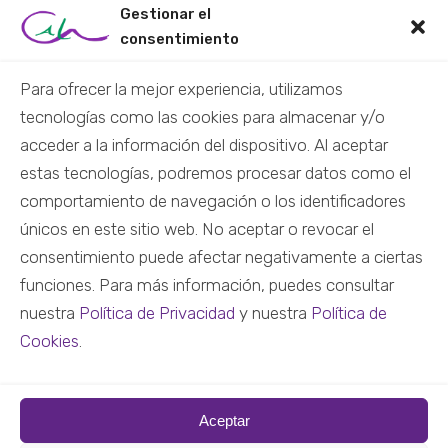
RECURSOS
Gestionar el
consentimiento
Centro de recursos
Material didáctico
Para ofrecer la mejor experiencia, utilizamos
tecnologías como las cookies para almacenar y/o
Material audiovisual
acceder a la información del dispositivo. Al aceptar
Formación virtual
estas tecnologías, podremos procesar datos como el
Nuestras redes
comportamiento de navegación o los identificadores
únicos en este sitio web. No aceptar o revocar el
CONTACTO
consentimiento puede afectar negativamente a ciertas
funciones. Para más información, puedes consultar
+34 684 45 12 27
nuestra
Política de Privacidad
y nuestra
Política de
info@colectivocala.org
Cookies
.
Escríbenos
Aceptar