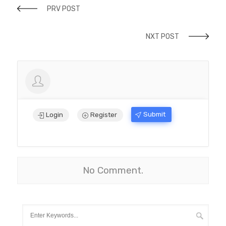
PRV POST
NXT POST
Submit
Login
Register
No Comment.