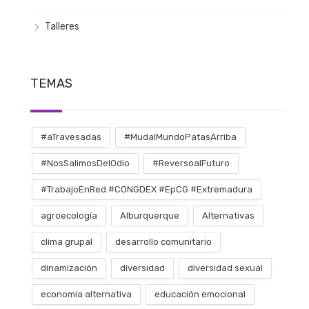
Talleres
TEMAS
#aTravesadas
#MudalMundoPatasArriba
#NosSalimosDelOdio
#ReversoalFuturo
#TrabajoEnRed #CONGDEX #EpCG #Extremadura
agroecología
Alburquerque
Alternativas
clima grupal
desarrollo comunitario
dinamización
diversidad
diversidad sexual
economía alternativa
educación emocional