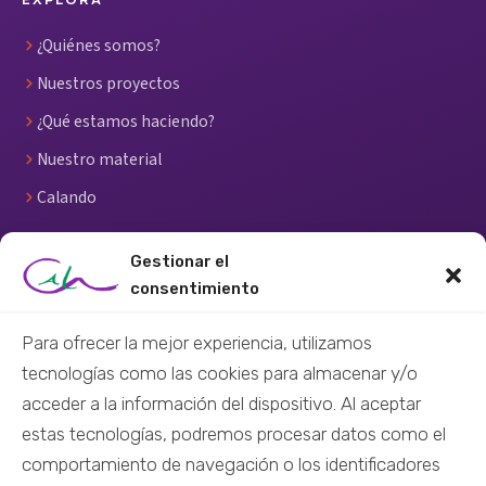
¿Quiénes somos?
Nuestros proyectos
¿Qué estamos haciendo?
Nuestro material
Calando
RECURSOS
Gestionar el
consentimiento
Centro de recursos
Material didáctico
Para ofrecer la mejor experiencia, utilizamos
tecnologías como las cookies para almacenar y/o
Material audiovisual
acceder a la información del dispositivo. Al aceptar
Formación virtual
estas tecnologías, podremos procesar datos como el
Nuestras redes
comportamiento de navegación o los identificadores