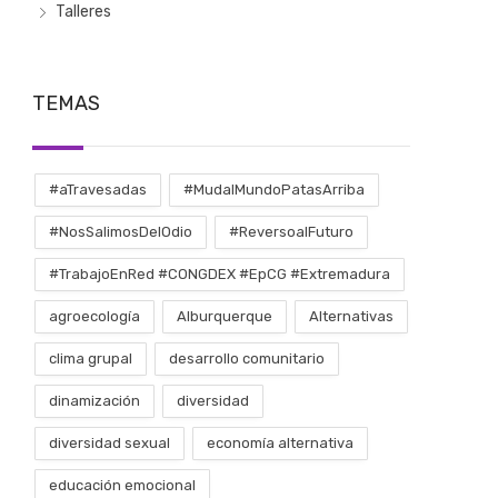
Talleres
TEMAS
#aTravesadas
#MudalMundoPatasArriba
#NosSalimosDelOdio
#ReversoalFuturo
#TrabajoEnRed #CONGDEX #EpCG #Extremadura
agroecología
Alburquerque
Alternativas
clima grupal
desarrollo comunitario
dinamización
diversidad
diversidad sexual
economía alternativa
educación emocional