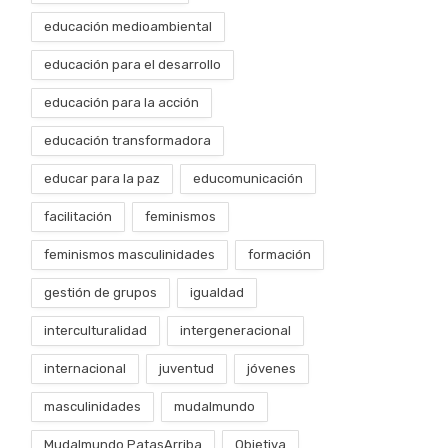
educación medioambiental
educación para el desarrollo
educación para la acción
educación transformadora
educar para la paz
educomunicación
facilitación
feminismos
feminismos masculinidades
formación
gestión de grupos
igualdad
interculturalidad
intergeneracional
internacional
juventud
jóvenes
masculinidades
mudalmundo
Mudalmundo PatasArriba
Objetiva