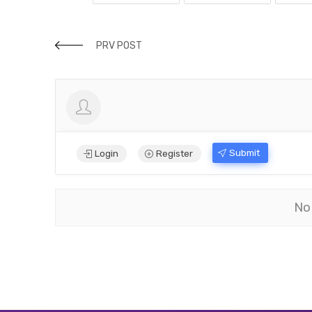
PRV POST
Submit
Login
Register
No