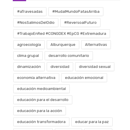
#aTravesadas
#MudalMundoPatasArriba
#NosSalimosDelOdio
#ReversoalFuturo
#TrabajoEnRed #CONGDEX #EpCG #Extremadura
agroecología
Alburquerque
Alternativas
clima grupal
desarrollo comunitario
dinamización
diversidad
diversidad sexual
economía alternativa
educación emocional
educación medioambiental
educación para el desarrollo
educación para la acción
educación transformadora
educar para la paz