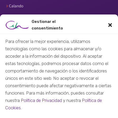
Calando
RECURSOS
Gestionar el
consentimiento
Centro de recursos
Material didáctico
Para ofrecer la mejor experiencia, utilizamos
tecnologías como las cookies para almacenar y/o
Material audiovisual
acceder a la información del dispositivo. Al aceptar
Formación virtual
estas tecnologías, podremos procesar datos como el
Nuestras redes
comportamiento de navegación o los identificadores
únicos en este sitio web. No aceptar o revocar el
CONTACTO
consentimiento puede afectar negativamente a ciertas
funciones. Para más información, puedes consultar
+34 684 45 12 27
nuestra
Política de Privacidad
y nuestra
Política de
info@colectivocala.org
Cookies
.