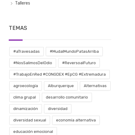
Talleres
TEMAS
#aTravesadas
#MudalMundoPatasArriba
#NosSalimosDelOdio
#ReversoalFuturo
#TrabajoEnRed #CONGDEX #EpCG #Extremadura
agroecología
Alburquerque
Alternativas
clima grupal
desarrollo comunitario
dinamización
diversidad
diversidad sexual
economía alternativa
educación emocional