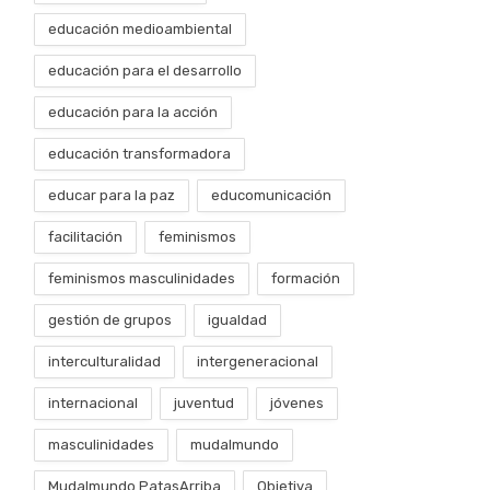
educación medioambiental
educación para el desarrollo
educación para la acción
educación transformadora
educar para la paz
educomunicación
facilitación
feminismos
feminismos masculinidades
formación
gestión de grupos
igualdad
interculturalidad
intergeneracional
internacional
juventud
jóvenes
masculinidades
mudalmundo
Mudalmundo PatasArriba
Objetiva