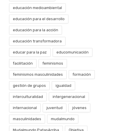
educación medioambiental
educación para el desarrollo
educación para la acción
educación transformadora
educar para la paz
educomunicación
facilitación
feminismos
feminismos masculinidades
formación
gestión de grupos
igualdad
interculturalidad
intergeneracional
internacional
juventud
jóvenes
masculinidades
mudalmundo
Mudalmundo PatasArriba
Objetiva