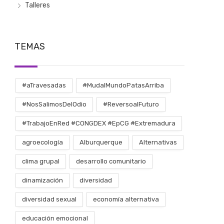
Talleres
TEMAS
#aTravesadas
#MudalMundoPatasArriba
#NosSalimosDelOdio
#ReversoalFuturo
#TrabajoEnRed #CONGDEX #EpCG #Extremadura
agroecología
Alburquerque
Alternativas
clima grupal
desarrollo comunitario
dinamización
diversidad
diversidad sexual
economía alternativa
educación emocional